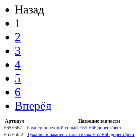
Назад
1
2
3
4
5
6
Вперёд
Артикул
Название запчасти
Е65Е66-1
Бампер передний голый Е65 Е66 дорест/рест
Е65Е66-2
Туманка в бампер с пластиком Е65 Е66 дорест/рест