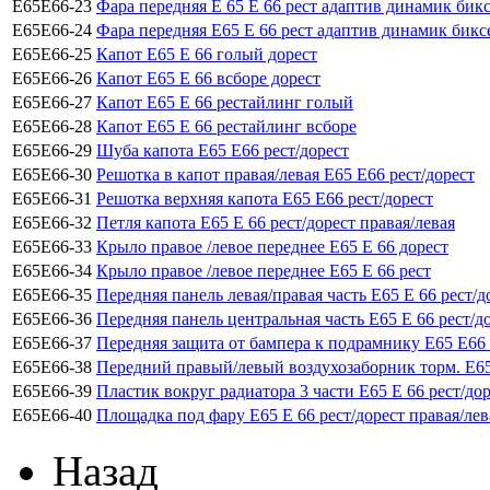
Е65Е66-23
Фара передняя Е 65 Е 66 рест адаптив динамик бик
Е65Е66-24
Фара передняя Е65 Е 66 рест адаптив динамик бикс
Е65Е66-25
Капот Е65 Е 66 голый дорест
Е65Е66-26
Капот Е65 Е 66 всборе дорест
Е65Е66-27
Капот Е65 Е 66 рестайлинг голый
Е65Е66-28
Капот Е65 Е 66 рестайлинг всборе
Е65Е66-29
Шуба капота Е65 Е66 рест/дорест
Е65Е66-30
Решотка в капот правая/левая Е65 Е66 рест/дорест
Е65Е66-31
Решотка верхняя капота Е65 Е66 рест/дорест
Е65Е66-32
Петля капота Е65 Е 66 рест/дорест правая/левая
Е65Е66-33
Крыло правое /левое переднее Е65 Е 66 дорест
Е65Е66-34
Крыло правое /левое переднее Е65 Е 66 рест
Е65Е66-35
Передняя панель левая/правая часть Е65 Е 66 рест/д
Е65Е66-36
Передняя панель центральная часть Е65 Е 66 рест/д
Е65Е66-37
Передняя защита от бампера к подрамнику Е65 Е66 
Е65Е66-38
Передний правый/левый воздухозаборник торм. Е65
Е65Е66-39
Пластик вокруг радиатора 3 части Е65 Е 66 рест/до
Е65Е66-40
Площадка под фару Е65 Е 66 рест/дорест правая/лев
Назад