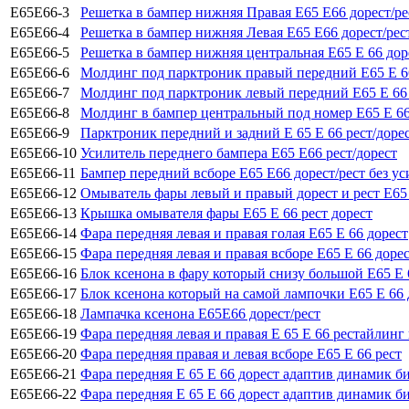
Е65Е66-3
Решетка в бампер нижняя Правая Е65 Е66 дорест/ре
Е65Е66-4
Решетка в бампер нижняя Левая Е65 Е66 дорест/рес
Е65Е66-5
Решетка в бампер нижняя центральная Е65 Е 66 дор
Е65Е66-6
Молдинг под парктроник правый передний Е65 Е 66
Е65Е66-7
Молдинг под парктроник левый передний Е65 Е 66 
Е65Е66-8
Молдинг в бампер центральный под номер Е65 Е 66 
Е65Е66-9
Парктроник передний и задний Е 65 Е 66 рест/доре
Е65Е66-10
Усилитель переднего бампера Е65 Е66 рест/дорест
Е65Е66-11
Бампер передний всборе Е65 Е66 дорест/рест без ус
Е65Е66-12
Омыватель фары левый и правый дорест и рест Е65
Е65Е66-13
Крышка омывателя фары Е65 Е 66 рест дорест
Е65Е66-14
Фара передняя левая и правая голая Е65 Е 66 дорест
Е65Е66-15
Фара передняя левая и правая всборе Е65 Е 66 доре
Е65Е66-16
Блок ксенона в фару который снизу большой Е65 Е 
Е65Е66-17
Блок ксенона который на самой лампочки Е65 Е 66 
Е65Е66-18
Лампачка ксенона Е65Е66 дорест/рест
Е65Е66-19
Фара передняя левая и правая Е 65 Е 66 рестайлинг 
Е65Е66-20
Фара передняя правая и левая всборе Е65 Е 66 рест
Е65Е66-21
Фара передняя Е 65 Е 66 дорест адаптив динамик б
Е65Е66-22
Фара передняя Е 65 Е 66 дорест адаптив динамик б